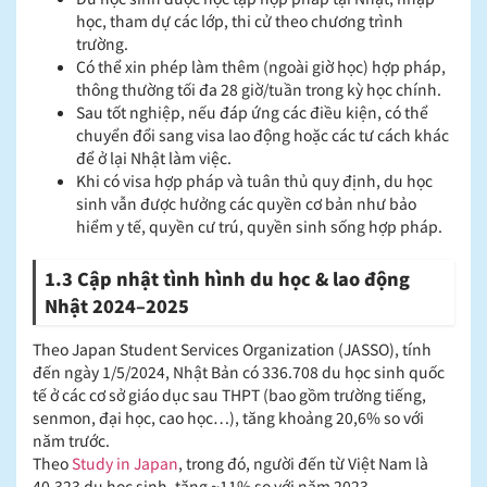
học, tham dự các lớp, thi cử theo chương trình
trường.
Có thể xin phép làm thêm (ngoài giờ học) hợp pháp,
thông thường tối đa 28 giờ/tuần trong kỳ học chính.
Sau tốt nghiệp, nếu đáp ứng các điều kiện, có thể
chuyển đổi sang visa lao động hoặc các tư cách khác
để ở lại Nhật làm việc.
Khi có visa hợp pháp và tuân thủ quy định, du học
sinh vẫn được hưởng các quyền cơ bản như bảo
hiểm y tế, quyền cư trú, quyền sinh sống hợp pháp.
1.3 Cập nhật tình hình du học & lao động
Nhật 2024–2025
Theo Japan Student Services Organization (JASSO), tính
đến ngày 1/5/2024, Nhật Bản có 336.708 du học sinh quốc
tế ở các cơ sở giáo dục sau THPT (bao gồm trường tiếng,
senmon, đại học, cao học…), tăng khoảng 20,6% so với
năm trước.
Theo
Study in Japan
, trong đó, người đến từ Việt Nam là
40.323 du học sinh, tăng ~11% so với năm 2023.