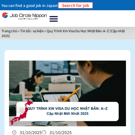
Search for job
You can find a good job in Japan!
Trang chủ
Về chúng tôi
Tại sao nên làm việc ở Nhật Bản?
Làm thế nào để làm việc ở Nhật Bản
Tin tức- sự kiện
Liên hệ
Trang chủ
»
Tin tức- sự kiện
»
Quy Trình Xin Visa Du Học Nhật Bản: A–Z (Cập nhật
2025)
31/10/2025
31/10/2025