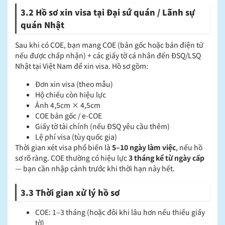
3.2 Hồ sơ xin visa tại Đại sứ quán / Lãnh sự
quán Nhật
Sau khi có COE, bạn mang COE (bản gốc hoặc bản điện tử
nếu được chấp nhận) + các giấy tờ cá nhân đến ĐSQ/LSQ
Nhật tại Việt Nam để xin visa. Hồ sơ gồm:
Đơn xin visa (theo mẫu)
Hộ chiếu còn hiệu lực
Ảnh 4,5cm × 4,5cm
COE bản gốc / e-COE
Giấy tờ tài chính (nếu ĐSQ yêu cầu thêm)
Lệ phí visa (tùy quốc gia)
Thời gian xét visa phổ biến là
5–10 ngày làm việc
, nếu hồ
sơ rõ ràng. COE thường có hiệu lực
3 tháng kể từ ngày cấp
— bạn cần nhập cảnh trước khi thời hạn này hết.
3.3 Thời gian xử lý hồ sơ
COE: 1–3 tháng (hoặc đôi khi lâu hơn nếu thiếu giấy
tờ)