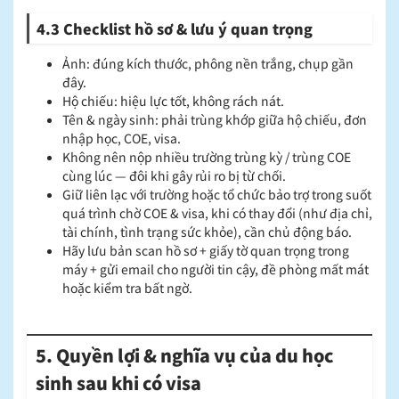
4.3 Checklist hồ sơ & lưu ý quan trọng
Ảnh: đúng kích thước, phông nền trắng, chụp gần
đây.
Hộ chiếu: hiệu lực tốt, không rách nát.
Tên & ngày sinh: phải trùng khớp giữa hộ chiếu, đơn
nhập học, COE, visa.
Không nên nộp nhiều trường trùng kỳ / trùng COE
cùng lúc — đôi khi gây rủi ro bị từ chối.
Giữ liên lạc với trường hoặc tổ chức bảo trợ trong suốt
quá trình chờ COE & visa, khi có thay đổi (như địa chỉ,
tài chính, tình trạng sức khỏe), cần chủ động báo.
Hãy lưu bản scan hồ sơ + giấy tờ quan trọng trong
máy + gửi email cho người tin cậy, đề phòng mất mát
hoặc kiểm tra bất ngờ.
5. Quyền lợi & nghĩa vụ của du học
sinh sau khi có visa