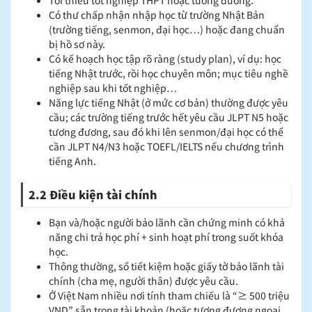
Tối thiểu tốt nghiệp THPT hoặc tương đương.
Có thư chấp nhận nhập học từ trường Nhật Bản
(trường tiếng, senmon, đại học…) hoặc đang chuẩn
bị hồ sơ này.
Có kế hoạch học tập rõ ràng (study plan), ví dụ: học
tiếng Nhật trước, rồi học chuyên môn; mục tiêu nghề
nghiệp sau khi tốt nghiệp…
Năng lực tiếng Nhật (ở mức cơ bản) thường được yêu
cầu; các trường tiếng trước hết yêu cầu JLPT N5 hoặc
tương đương, sau đó khi lên senmon/đại học có thể
cần JLPT N4/N3 hoặc TOEFL/IELTS nếu chương trình
tiếng Anh.
2.2 Điều kiện tài chính
Bạn và/hoặc người bảo lãnh cần chứng minh có khả
năng chi trả học phí + sinh hoạt phí trong suốt khóa
học.
Thông thường, sổ tiết kiệm hoặc giấy tờ bảo lãnh tài
chính (cha mẹ, người thân) được yêu cầu.
Ở Việt Nam nhiều nơi tính tham chiếu là “≥ 500 triệu
VND” sẵn trong tài khoản (hoặc tương đương ngoại