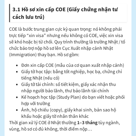
3.1 Hồ sơ xin cấp COE (Giấy chứng nhận tư
cách lưu trú)
COE là bước trung gian cực kỳ quan trọng: nó không phải
trực tiếp “xin visa” nhưng nếu không có COE, việc xin visa
sẽ khó hoặc bị từ chối. Quy trình thường là trường Nhật / tổ
chức bảo trợ nộp hồ sơ lên Cục Xuất nhập cảnh Nhật
(Immigration) thay bạn. Hồ sơ gồm:
Đơn xin cấp COE (mẫu của cơ quan xuất nhập cảnh)
Giấy tờ học tập: bằng tốt nghiệp, học bạ, chứng chỉ
tiếng Nhật (nếu có)
Giấy tờ tài chính: sổ tiết kiệm, giấy xác nhận thu
nhập người bảo lãnh, thư bảo lãnh tài chính
Kế hoạch học tập (Study Plan) do bạn viết hoặc phối
hợp với trường
Ảnh, hộ chiếu (copy), giấy khai sinh, bản sao hộ
khẩu hoặc giấy tờ nhân thân khác
Thời gian xử lý COE ở Nhật thường
1–3 tháng
tùy ngành,
vùng, hồ sơ có đủ không, thời điểm nộp…