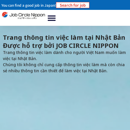
Search for job
You can find a good job in Japan!
Trang chủ
Về chúng tôi
Tại sao nên làm việc ở Nhật Bản?
Làm thế nào để làm việc ở Nhật Bản
Tin tức- sự kiện
Liên hệ
Trang thông tin việc làm tại Nhật Bản
Được hỗ trợ bởi JOB CIRCLE NIPPON
Trang thông tin việc làm dành cho người Việt Nam muốn làm
việc tại Nhật Bản.
Chúng tôi không chỉ cung cấp thông tin việc làm mà còn chia
sẻ nhiều thông tin cần thiết để làm việc tại Nhật Bản.