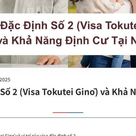
/2025
 Số 2 (Visa Tokutei Ginō) và Khả
i Ginō và vị trí của visa đặc định số 2