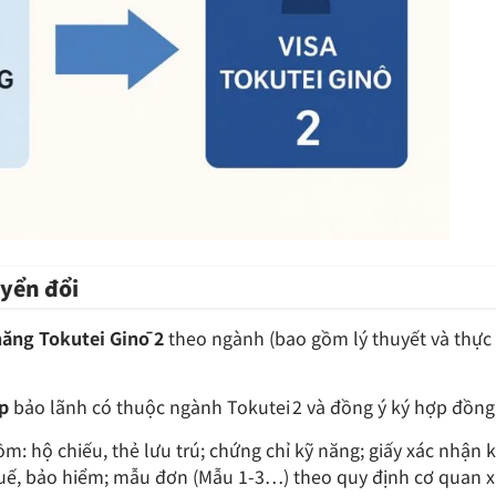
uyển đổi
 năng Tokutei Ginō 2
theo ngành (bao gồm lý thuyết và thực
p
bảo lãnh có thuộc ngành Tokutei 2 và đồng ý ký hợp đồng 
m: hộ chiếu, thẻ lưu trú; chứng chỉ kỹ năng; giấy xác nhận
uế, bảo hiểm; mẫu đơn (Mẫu 1‑3…) theo quy định cơ quan 