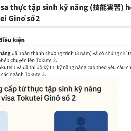
visa thực tập sinh kỹ năng (技能実習) h
ei Ginō số 2
điều kiện
 năng
đã hoàn thành chương trình (3 năm) và có chứng chỉ t
phép chuyển lên Tokutei 2.
kutei 1 và đã thi đỗ kỳ thi kỹ năng nâng cao theo yêu cầu c
 các ngành Tokutei 2.