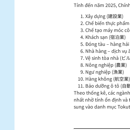
Tính đến năm 2025, Chín
Xây dựng (建設業)
Chế biến thực p
Chế tạo máy móc 
Khách sạn (宿泊業)
Đóng tàu – hàng 
Nhà hàng – dịch vụ
Vệ sinh tòa nhà
Nông nghiệp (農業)
Ngư nghiệp (漁業)
Hàng không (航空業
Bảo dưỡng ô tô 
Theo thống kê, các ngàn
nhất nhờ tính ổn định và
sung vào danh mục Tokute