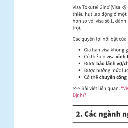
Visa Tokutei Ginō (Visa k
thiếu hụt lao động ở một
hơn so với visa số 1, dành
trội.
Các quyền lợi nổi bật của
Gia hạn visa không g
Có thể xin visa
vĩnh 
Được
bảo lãnh vợ/c
Được hưởng mức lươn
Có thể
chuyển công 
>>> Bài viết liên quan:
“Vi
Định)?
2. Các ngành n