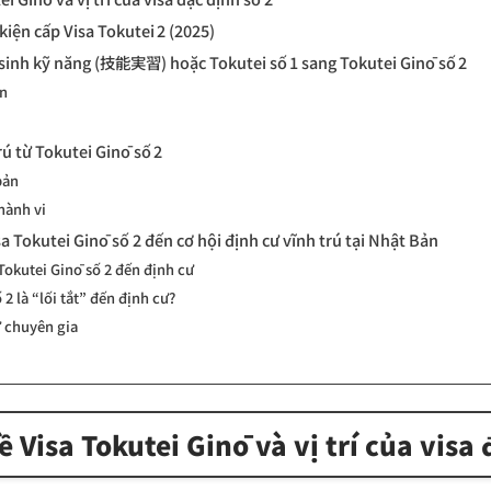
kiện cấp Visa Tokutei 2 (2025)
p sinh kỹ năng (技能実習) hoặc Tokutei số 1 sang Tokutei Ginō số 2
ện
rú từ Tokutei Ginō số 2
bản
 hành vi
isa Tokutei Ginō số 2 đến cơ hội định cư vĩnh trú tại Nhật Bản
 Tokutei Ginō số 2 đến định cư
 2 là “lối tắt” đến định cư?
ừ chuyên gia
 Visa Tokutei Ginō và vị trí của visa 