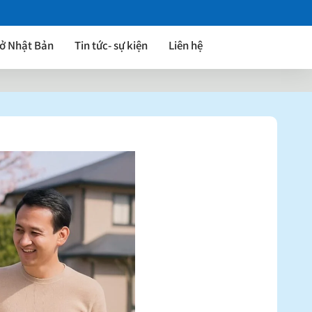
 ở Nhật Bản
Tin tức- sự kiện
Liên hệ