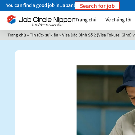
You can find a good job in Japan!
Search for job
Trang chủ
Về chúng tôi
Trang chủ
»
Tin tức- sự kiện
»
Visa Đặc Định Số 2 (Visa Tokutei Ginō)