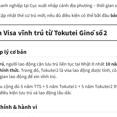
nh nghiệp tại Cục xuất nhập cảnh địa phương – thời gian x
cập nhật thẻ cư trú mới; nếu đủ điều kiện có thể bắt đầu
bảo
 Visa vĩnh trú từ Tokutei Ginō số 2
p lý cơ bản
rú
, người lao động cần lưu trú liên tục tại Nhật ít nhất
10 n
hính thức
. Trong đó, Tokutei 2 là visa lao động được tính, c
gian lao động để xin vĩnh trú.
 cộng đủ 5 năm TTS + 5 năm Tokutei 1 + 5 năm Tokutei 2 thì
iều kiện lưu trú và lao động lâu dài.
 chính & hành vi