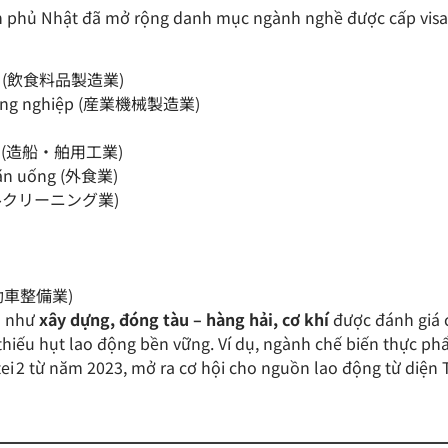
h phủ Nhật đã mở rộng danh mục ngành nghề được cấp visa 
hẩm (飲食料品製造業)
công nghiệp (産業機械製造業)
hải (造船・舶用工業)
 ăn uống (外食業)
 (ビルクリーニング業)
)
(自動車整備業)
h như
xây dựng, đóng tàu – hàng hải, cơ khí
được đánh giá 
 thiếu hụt lao động bền vững. Ví dụ, ngành chế biến thực 
i 2 từ năm 2023, mở ra cơ hội cho nguồn lao động từ diện 