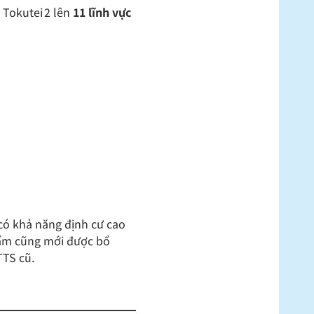
Tokutei 2 lên
11 lĩnh vực
có khả năng định cư cao
phẩm cũng mới được bổ
TTS cũ.