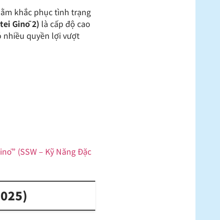
nhằm khắc phục tình trạng
tei Ginō 2)
là cấp độ cao
ó nhiều quyền lợi vượt
 Ginō” (SSW – Kỹ Năng Đặc
2025)