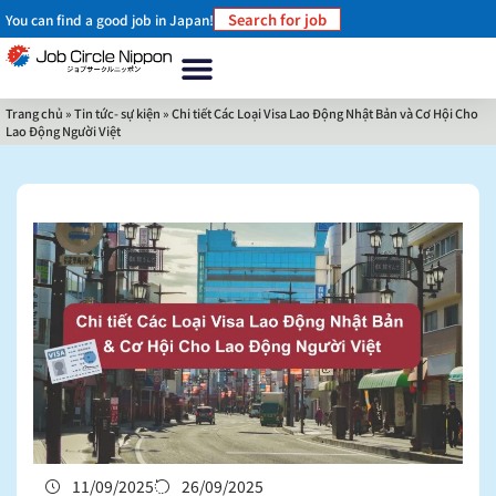
Search for job
You can find a good job in Japan!
Trang chủ
Về chúng tôi
Tại sao nên làm việc ở Nhật Bản?
Làm thế nào để làm việc ở Nhật Bản
Tin tức- sự kiện
Liên hệ
Trang chủ
»
Tin tức- sự kiện
»
Chi tiết Các Loại Visa Lao Động Nhật Bản và Cơ Hội Cho
Lao Động Người Việt
11/09/2025
26/09/2025