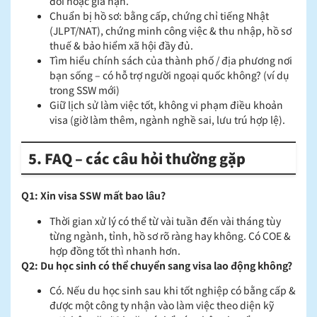
đổi hoặc gia hạn.
Chuẩn bị hồ sơ: bằng cấp, chứng chỉ tiếng Nhật
(JLPT/NAT), chứng minh công việc & thu nhập, hồ sơ
thuế & bảo hiểm xã hội đầy đủ.
Tìm hiểu chính sách của thành phố / địa phương nơi
bạn sống – có hỗ trợ người ngoại quốc không? (ví dụ
trong SSW mới)
Giữ lịch sử làm việc tốt, không vi phạm điều khoản
visa (giờ làm thêm, ngành nghề sai, lưu trú hợp lệ).
5. FAQ – các câu hỏi thường gặp
Q1: Xin visa SSW mất bao lâu?
Thời gian xử lý có thể từ vài tuần đến vài tháng tùy
từng ngành, tỉnh, hồ sơ rõ ràng hay không. Có COE &
hợp đồng tốt thì nhanh hơn.
Q2: Du học sinh có thể chuyển sang visa lao động không?
Có. Nếu du học sinh sau khi tốt nghiệp có bằng cấp &
được một công ty nhận vào làm việc theo diện kỹ