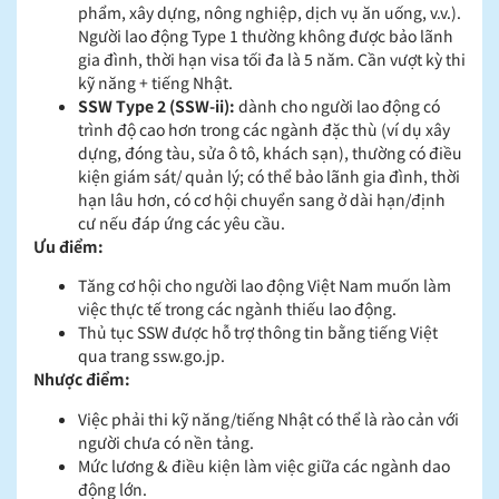
phẩm, xây dựng, nông nghiệp, dịch vụ ăn uống, v.v.).
Người lao động Type 1 thường
không được bảo lãnh
gia đình
, thời hạn visa tối đa là 5 năm. Cần vượt kỳ thi
kỹ năng + tiếng Nhật.
SSW Type 2 (SSW-ii):
dành cho người lao động có
trình độ cao hơn trong các ngành đặc thù (ví dụ xây
dựng, đóng tàu, sửa ô tô, khách sạn), thường có điều
kiện giám sát/ quản lý;
có thể bảo lãnh gia đình
, thời
hạn lâu hơn, có cơ hội chuyển sang ở dài hạn/định
cư nếu đáp ứng các yêu cầu.
Ưu điểm:
Tăng cơ hội cho người lao động Việt Nam muốn làm
việc thực tế trong các ngành thiếu lao động.
Thủ tục SSW được hỗ trợ thông tin bằng tiếng Việt
qua trang ssw.go.jp.
Nhược điểm:
Việc phải thi kỹ năng/tiếng Nhật có thể là rào cản với
người chưa có nền tảng.
Mức lương & điều kiện làm việc giữa các ngành dao
động lớn.