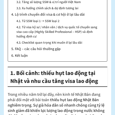
3.2. Tăng số lượng SSW & vị trí người Việt Nam
3.3. Xu hướng chính sách & dự định tương lai
4. Lộ trình chuyển đổi visa & cơ hội ở lại lâu dài
4.1. Từ SSW loại 1 → SSW loại 2
4.2. Từ visa kỹ sư / nhân văn / dịch vụ quốc tế chuyển sang
visa cao cấp (Highly Skilled Professional – HSP) và định
hướng định cư
4.3. Checklist quan trọng khi muốn ở lại lâu dài
5. FAQ – các câu hỏi thường gặp
6. Kết luận
1. Bối cảnh: thiếu hụt lao động tại
Nhật và nhu cầu tăng visa lao động
Trong nhiều năm trở lại đây, nền kinh tế Nhật Bản đang
phải đối mặt với bài toán
thiếu hụt lao động Nhật Bản
nghiêm trọng. Sự già hóa dân số nhanh chóng cùng tỷ lệ
sinh giảm đã khiến lực lượng lao động trong nước không