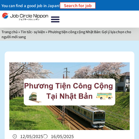
Search for job
You can find a good job in Japan!
Trang chủ
Về chúng tôi
Tại sao nên làm việc ở Nhật Bản?
Làm thế nào để làm việc ở Nhật Bản
Tin tức- sự kiện
Liên hệ
Trang chủ
»
Tin tức- sự kiện
»
Phương tiện công cộng Nhật Bản: Gợi ý lựa chọn cho
người mới sang
12/05/2025
16/05/2025