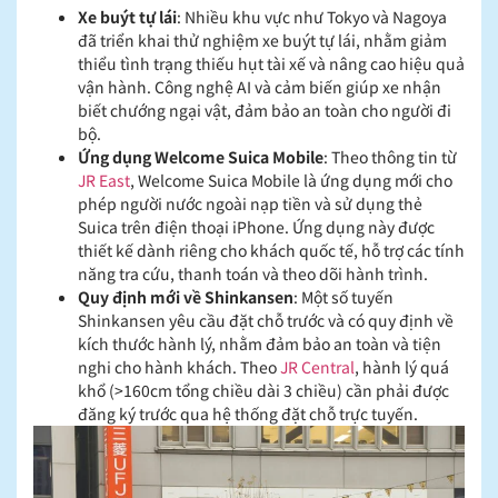
Xe buýt tự lái
: Nhiều khu vực như Tokyo và Nagoya
đã triển khai thử nghiệm xe buýt tự lái, nhằm giảm
thiểu tình trạng thiếu hụt tài xế và nâng cao hiệu quả
vận hành. Công nghệ AI và cảm biến giúp xe nhận
biết chướng ngại vật, đảm bảo an toàn cho người đi
bộ.
Ứng dụng Welcome Suica Mobile
: Theo thông tin từ
JR East
, Welcome Suica Mobile là ứng dụng mới cho
phép người nước ngoài nạp tiền và sử dụng thẻ
Suica trên điện thoại iPhone. Ứng dụng này được
thiết kế dành riêng cho khách quốc tế, hỗ trợ các tính
năng tra cứu, thanh toán và theo dõi hành trình.
Quy định mới về Shinkansen
: Một số tuyến
Shinkansen yêu cầu đặt chỗ trước và có quy định về
kích thước hành lý, nhằm đảm bảo an toàn và tiện
nghi cho hành khách. Theo
JR Central
, hành lý quá
khổ (>160cm tổng chiều dài 3 chiều) cần phải được
đăng ký trước qua hệ thống đặt chỗ trực tuyến.