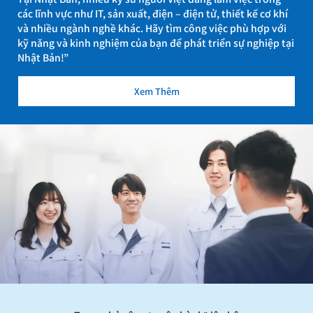
các lĩnh vực như IT, sản xuất, điện – điện tử, thiết kế cơ khí
và nhiều ngành nghề khác. Hãy tìm công việc phù hợp với
kỹ năng và kinh nghiệm của bạn để phát triển sự nghiệp tại
Nhật Bản!”
Xem Thêm