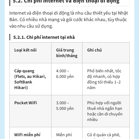
5.2. Chi phí internet và điện thoại di động
Internet và điện thoại di động là nhu cầu thiết yếu tại Nhật
Bản. Có nhiều nhà mạng và gói cước khác nhau, tùy thuộc
vào nhu cầu sử dụng.
5.2.1. Chi phí internet tại nhà
Loại kết nối
Giá trung
Ghi chú
bình/tháng
Cáp quang
4.000 –
Phổ biến nhất, tốc
(Flets, au Hikari,
6.000 yên
độ nhanh, có hợp
SoftBank
đồng tối thiểu 1–2
Hikari)
năm
Pocket WiFi
3.000 –
Phù hợp với người
5.000 yên
thuê nhà ngắn hạn
hoặc cần di chuyển
nhiều
WiFi miễn phí
Miễn phí
Có ở quán cà phê,