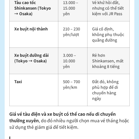
Tàu cao tốc
13.000 –
Vé khứ hồi đắt,
Shinkansen (Tokyo
15.000
nhưng có thể tiết
→ Osaka)
yên
kiệm với JR Pass
Xe buýt nội thành
210 – 230
Giá cố định,
yên/lượt
không phụ thuộc
quãng đường
Xe buýt đường dài
3.000 –
Rẻ hơn
(Tokyo → Osaka)
10.000
Shinkansen, mất
yên
khoảng 8 tiếng
Taxi
500 – 700
Đắt đỏ, không
yên/km
phù hợp để di
chuyển hàng
ngày
Giá vé tàu điện và xe buýt có thể cao nếu di chuyển
thường xuyên
, do đó nhiều người chọn mua vé tháng hoặc
sử dụng thẻ giảm giá để tiết kiệm.