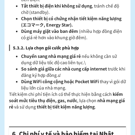
Tắt thiết bị điện khi không sử dụng
, tránh chế độ
chờ (standby).
Chọn thiết bị có chứng nhận tiết kiệm năng lượng
(エコマーク, Energy Star).
Dùng máy giặt vào ban đêm
(nhiều hợp đồng điện
có giá rẻ hơn vào khung giờ đêm).
5.3.2. Lựa chọn gói cước phù hợp
Chuyển sang nhà mạng giá rẻ
nếu không cần sử
dụng dữ liệu tốc độ cao liên tục.\
So sánh giá giữa các nhà cung cấp internet
trước khi
đăng ký hợp đồng.ư
Dùng WiFi công cộng hoặc Pocket WiFi
thay vì gói dữ
liệu lớn của nhà mạng.
Tiết kiệm chi phí tiện ích có thể thực hiện bằng cách
kiểm
soát mức tiêu thụ điện, gas, nước
, lựa chọn
nhà mạng giá
rẻ
và sử dụng
thiết bị tiết kiệm năng lượng
.
6. Chi phí y tế và bảo hiểm tại Nhật