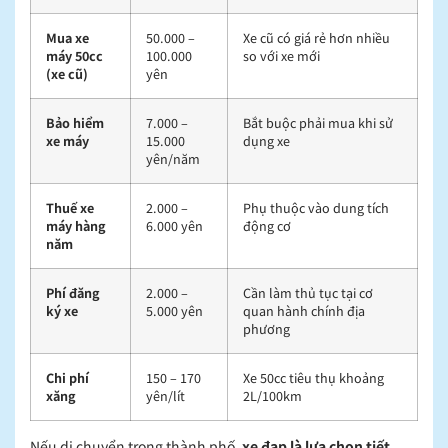
Mua xe
50.000 –
Xe cũ có giá rẻ hơn nhiều
máy 50cc
100.000
so với xe mới
(xe cũ)
yên
Bảo hiểm
7.000 –
Bắt buộc phải mua khi sử
xe máy
15.000
dụng xe
yên/năm
Thuế xe
2.000 –
Phụ thuộc vào dung tích
máy hàng
6.000 yên
động cơ
năm
Phí đăng
2.000 –
Cần làm thủ tục tại cơ
ký xe
5.000 yên
quan hành chính địa
phương
Chi phí
150 – 170
Xe 50cc tiêu thụ khoảng
xăng
yên/lít
2L/100km
Nếu di chuyển trong thành phố,
xe đạp là lựa chọn tiết