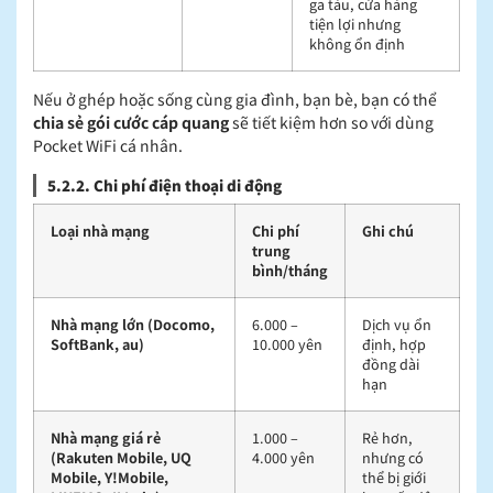
ga tàu, cửa hàng
tiện lợi nhưng
không ổn định
Nếu ở ghép hoặc sống cùng gia đình, bạn bè, bạn có thể
chia sẻ gói cước cáp quang
sẽ tiết kiệm hơn so với dùng
Pocket WiFi cá nhân.
5.2.2. Chi phí điện thoại di động
Loại nhà mạng
Chi phí
Ghi chú
trung
bình/tháng
Nhà mạng lớn (Docomo,
6.000 –
Dịch vụ ổn
SoftBank, au)
10.000 yên
định, hợp
đồng dài
hạn
Nhà mạng giá rẻ
1.000 –
Rẻ hơn,
(Rakuten Mobile, UQ
4.000 yên
nhưng có
Mobile, Y!Mobile,
thể bị giới