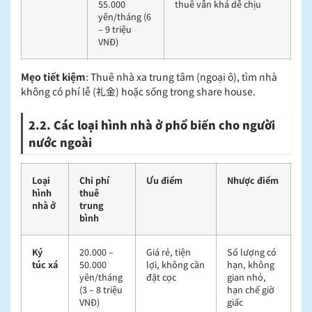
55.000
thuê vẫn khá dễ chịu
yên/tháng (6
– 9 triệu
VNĐ)
Mẹo tiết kiệm
: Thuê nhà xa trung tâm (ngoại ô), tìm nhà
không có phí lễ (礼金) hoặc sống trong share house.
2.2. Các loại hình nhà ở phổ biến cho người
nước ngoài
Loại
Chi phí
Ưu điểm
Nhược điểm
hình
thuê
nhà ở
trung
bình
Ký
20.000 –
Giá rẻ, tiện
Số lượng có
túc xá
50.000
lợi, không cần
hạn, không
yên/tháng
đặt cọc
gian nhỏ,
(3 – 8 triệu
hạn chế giờ
VNĐ)
giấc