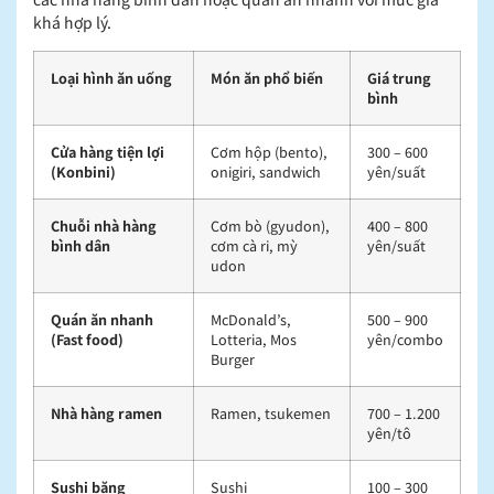
khá hợp lý.
Loại hình ăn uống
Món ăn phổ biến
Giá trung
bình
Cửa hàng tiện lợi
Cơm hộp (bento),
300 – 600
(Konbini)
onigiri, sandwich
yên/suất
Chuỗi nhà hàng
Cơm bò (gyudon),
400 – 800
bình dân
cơm cà ri, mỳ
yên/suất
udon
Quán ăn nhanh
McDonald’s,
500 – 900
(Fast food)
Lotteria, Mos
yên/combo
Burger
Nhà hàng ramen
Ramen, tsukemen
700 – 1.200
yên/tô
Sushi băng
Sushi
100 – 300