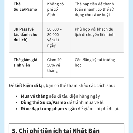
Thẻ
Không có
Thẻ nạp tiền để thanh
Suica/Pasmo
phí cố
toán nhanh, có thể sử
định
dụng cho cả xe buýt
JR Pass (vé
50.000 –
Phù hợp với khách du
tàu dành cho
80.000
lịch di chuyển liên tỉnh
du lịch)
yên/21
ngày
Thẻ giảm giá
Giảm 20 –
Cần đăng ký tại trường
sinh viên
50% vé
học
tháng
Để
tiết kiệm đi lại
, bạn có thể tham khảo các cách sau:
Mua vé tháng
nếu đi tàu điện hàng ngày.
Dùng thẻ Suica/Pasmo
để tránh mua vé lẻ.
Đi xe đạp trong phạm vi gần
để giảm chi phí đi lại.
5. Chi phí tiện ích tại Nhật Bản