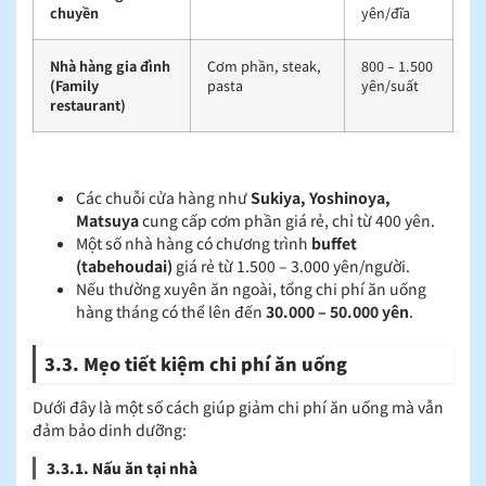
chuyền
yên/đĩa
Nhà hàng gia đình
Cơm phần, steak,
800 – 1.500
(Family
pasta
yên/suất
restaurant)
Các chuỗi cửa hàng như
Sukiya, Yoshinoya,
Matsuya
cung cấp cơm phần giá rẻ, chỉ từ 400 yên.
Một số nhà hàng có chương trình
buffet
(tabehoudai)
giá rẻ từ 1.500 – 3.000 yên/người.
Nếu thường xuyên ăn ngoài, tổng chi phí ăn uống
hàng tháng có thể lên đến
30.000 – 50.000 yên
.
3.3. Mẹo tiết kiệm chi phí ăn uống
Dưới đây là một số cách giúp giảm chi phí ăn uống mà vẫn
đảm bảo dinh dưỡng:
3.3.1. Nấu ăn tại nhà