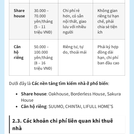
Share
30.000 –
Chi phí rẻ
Không gian
house
70.000
hơn, có sẵn
riêng tư hạn
yên/tháng
nội thất, giao
chế, phải
(5 – 11
lưu với nhiều
chia sẻ tiện
triệu VNĐ)
người
ích
Căn
50.000 –
Riêng tư, tự
Phải ký hợp
hộ
100.000
do, thoải mái
đồng dài
riêng
yên/tháng
hạn, chi phí
(8 – 16
ban đầu cao
triệu VNĐ)
Dưới đây là
Các nền tảng tìm kiếm nhà ở phổ biến
:
Share house
: Oakhouse, Borderless House, Sakura
House
Căn hộ riêng
: SUUMO, CHINTAI, LIFULL HOME’S
2.3. Các khoản chi phí liên quan khi thuê
nhà