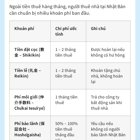
Ngoài tiền thuê hàng tháng, người thuê nhà tại Nhật Bản
cần chuẩn bị nhiều khoản phí ban đầu.
Khoản phí
Chi phí ước
Ghi chú
tính
Tiền đặt cọc (敷
1 – 2 tháng
Được hoàn lại nếu
金 – Shikikin)
tiền thuê
không có hư hỏng
Tiền lễ (礼金 –
1 – 2 tháng
Khoản tặng chủ
Reikin)
tiền thuê
nhà, không hoàn
lại
Phí môi giới (仲
1 tháng tiền
Trả cho công ty
介手数料 –
thuê
bất động sản khi
Chūkai tesūryō)
thuê nhà
Phí bảo lãnh (保
50% – 100%
Yêu cầu nếu
証会社 –
tiền thuê
không có người
Hoshōgaisha)
tháng đầu
bảo lãnh Nhật Bản