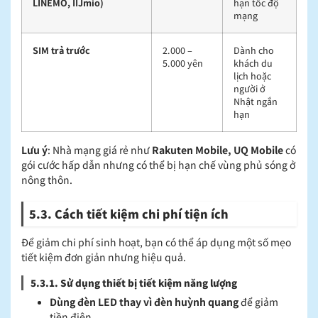
LINEMO, IIJmio)
hạn tốc độ
mạng
SIM trả trước
2.000 –
Dành cho
5.000 yên
khách du
lịch hoặc
người ở
Nhật ngắn
hạn
Lưu ý
: Nhà mạng giá rẻ như
Rakuten Mobile, UQ Mobile
có
gói cước hấp dẫn nhưng có thể bị hạn chế vùng phủ sóng ở
nông thôn.
5.3. Cách tiết kiệm chi phí tiện ích
Để giảm chi phí sinh hoạt, bạn có thể áp dụng một số mẹo
tiết kiệm đơn giản nhưng hiệu quả.
5.3.1. Sử dụng thiết bị tiết kiệm năng lượng
Dùng đèn LED thay vì đèn huỳnh quang
để giảm
tiền điện.