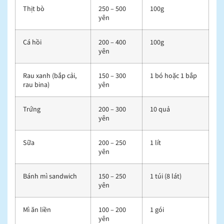
Thịt bò
250 – 500
100g
yên
Cá hồi
200 – 400
100g
yên
Rau xanh (bắp cải,
150 – 300
1 bó hoặc 1 bắp
rau bina)
yên
Trứng
200 – 300
10 quả
yên
Sữa
200 – 250
1 lít
yên
Bánh mì sandwich
150 – 250
1 túi (8 lát)
yên
Mì ăn liền
100 – 200
1 gói
yên