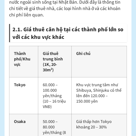
nước ngoài sinh sống tại Nhật Bản. Dưới đây là thông tin
chi tiết về giá thuê nhà, các loại hình nhà ở và các khoản
chi phí liên quan.
2.1. Giá thuê căn hộ tại các thành phố lớn so
với các khu vực khác
Thành
Giá thuê
Ghi chú
phố/Khu
trung bình
vực
(1K, 20-
30m²)
Tokyo
60.000 –
Khu vực trung tâm như
100.000
Shibuya, Shinjuku có thể
yên/tháng
lên đến 120.000 –
(10 – 16 triệu
150.000 yên
VNĐ)
Osaka
50.000 –
Giá thấp hơn Tokyo
80.000
khoảng 20 – 30%
yên/tháng (8