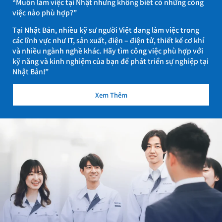
“Muốn làm việc tại Nhật nhưng không biết có những công
việc nào phù hợp?”
Tại Nhật Bản, nhiều kỹ sư người Việt đang làm việc trong
các lĩnh vực như IT, sản xuất, điện – điện tử, thiết kế cơ khí
và nhiều ngành nghề khác. Hãy tìm công việc phù hợp với
kỹ năng và kinh nghiệm của bạn để phát triển sự nghiệp tại
Nhật Bản!”
Xem Thêm