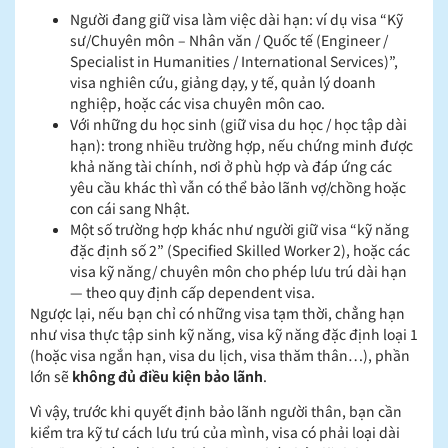
Người đang giữ visa làm việc dài hạn: ví dụ visa “Kỹ
sư/Chuyên môn – Nhân văn / Quốc tế (Engineer /
Specialist in Humanities / International Services)”,
visa nghiên cứu, giảng dạy, y tế, quản lý doanh
nghiệp, hoặc các visa chuyên môn cao.
Với những du học sinh (giữ visa du học / học tập dài
hạn): trong nhiều trường hợp, nếu chứng minh được
khả năng tài chính, nơi ở phù hợp và đáp ứng các
yêu cầu khác thì vẫn có thể bảo lãnh vợ/chồng hoặc
con cái sang Nhật.
Một số trường hợp khác như người giữ visa “kỹ năng
đặc định số 2” (Specified Skilled Worker 2), hoặc các
visa kỹ năng/ chuyên môn cho phép lưu trú dài hạn
— theo quy định cấp dependent visa.
Ngược lại, nếu bạn chỉ có những visa tạm thời, chẳng hạn
như visa thực tập sinh kỹ năng, visa kỹ năng đặc định loại 1
(hoặc visa ngắn hạn, visa du lịch, visa thăm thân…), phần
lớn sẽ
không đủ điều kiện bảo lãnh
.
Vì vậy, trước khi quyết định bảo lãnh người thân, bạn cần
kiểm tra kỹ tư cách lưu trú của mình, visa có phải loại dài