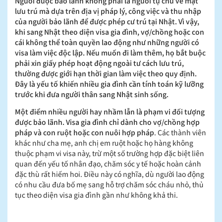
Người được bảo lãnh không phải là người tự chủ về mặt
lưu trú mà dựa trên địa vị pháp lý, công việc và thu nhập
của người bảo lãnh để được phép cư trú tại Nhật. Vì vậy,
khi sang Nhật theo diện visa gia đình, vợ/chồng hoặc con
cái không thể toàn quyền lao động như những người có
visa làm việc độc lập. Nếu muốn đi làm thêm, họ bắt buộc
phải xin giấy phép hoạt động ngoài tư cách lưu trú,
thường được giới hạn thời gian làm việc theo quy định.
Đây là yếu tố khiến nhiều gia đình cần tính toán kỹ lưỡng
trước khi đưa người thân sang Nhật sinh sống.
Một điểm nhiều người hay nhầm lẫn là phạm vi đối tượng
được bảo lãnh. Visa gia đình chỉ dành cho vợ/chồng hợp
pháp và con ruột hoặc con nuôi hợp pháp
. Các thành viên
khác như cha mẹ, anh chị em ruột hoặc họ hàng không
thuộc phạm vi visa này, trừ một số trường hợp đặc biệt liên
quan đến yếu tố nhân đạo, chăm sóc y tế hoặc hoàn cảnh
đặc thù rất hiếm hoi. Điều này có nghĩa, dù người lao động
có nhu cầu đưa bố mẹ sang hỗ trợ chăm sóc cháu nhỏ, thủ
tục theo diện visa gia đình gần như không khả thi.