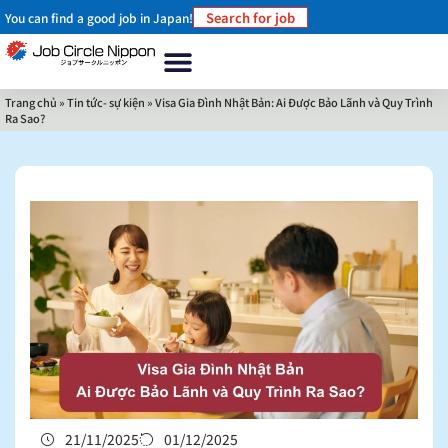
Search for job
You can find a good job in Japan!
Trang chủ
Về chúng tôi
Tại sao nên làm việc ở Nhật Bản?
Làm thế nào để làm việc ở Nhật Bản
Tin tức- sự kiện
Liên hệ
Trang chủ
»
Tin tức- sự kiện
»
Visa Gia Đình Nhật Bản: Ai Được Bảo Lãnh và Quy Trình
Ra Sao?
21/11/2025
01/12/2025