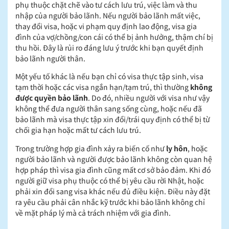
phụ thuộc chặt chẽ vào tư cách lưu trú, việc làm và thu
nhập của người bảo lãnh. Nếu người bảo lãnh mất việc,
thay đổi visa, hoặc vi phạm quy định lao động, visa gia
đình của vợ/chồng/con cái có thể bị ảnh hưởng, thậm chí bị
thu hồi. Đây là rủi ro đáng lưu ý trước khi bạn quyết định
bảo lãnh người thân.
Một yếu tố khác là nếu bạn chỉ có visa thực tập sinh, visa
tạm thời hoặc các visa ngắn hạn/tạm trú, thì thường
không
được quyền bảo lãnh
. Do đó, nhiều người với visa như vậy
không thể đưa người thân sang sống cùng, hoặc nếu đã
bảo lãnh mà visa thực tập xin đổi/trái quy định có thể bị từ
chối gia hạn hoặc mất tư cách lưu trú.
Trong trường hợp gia đình xảy ra biến cố như
ly hôn
, hoặc
người bảo lãnh và người được bảo lãnh không còn quan hệ
hợp pháp thì visa gia đình cũng mất cơ sở bảo đảm. Khi đó
người giữ visa phụ thuộc có thể bị yêu cầu rời Nhật, hoặc
phải xin đổi sang visa khác nếu đủ điều kiện. Điều này đặt
ra yêu cầu phải cân nhắc kỹ trước khi bảo lãnh không chỉ
về mặt pháp lý mà cả trách nhiệm với gia đình.