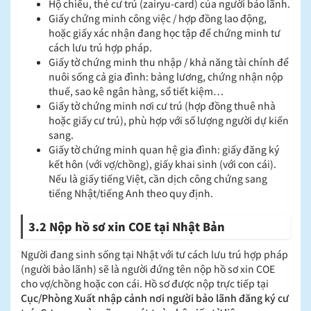
Hộ chiếu, thẻ cư trú (zairyu-card) của người bảo lãnh.
Giấy chứng minh công việc / hợp đồng lao động,
hoặc giấy xác nhận đang học tập để chứng minh tư
cách lưu trú hợp pháp.
Giấy tờ chứng minh thu nhập / khả năng tài chính để
nuôi sống cả gia đình: bảng lương, chứng nhận nộp
thuế, sao kê ngân hàng, sổ tiết kiệm…
Giấy tờ chứng minh nơi cư trú (hợp đồng thuê nhà
hoặc giấy cư trú), phù hợp với số lượng người dự kiến
sang.
Giấy tờ chứng minh quan hệ gia đình: giấy đăng ký
kết hôn (với vợ/chồng), giấy khai sinh (với con cái).
Nếu là giấy tiếng Việt, cần dịch công chứng sang
tiếng Nhật/tiếng Anh theo quy định.
3.2 Nộp hồ sơ xin COE tại Nhật Bản
Người đang sinh sống tại Nhật với tư cách lưu trú hợp pháp
(người bảo lãnh) sẽ là người đứng tên nộp hồ sơ xin COE
cho vợ/chồng hoặc con cái. Hồ sơ được nộp trực tiếp tại
Cục/Phòng Xuất nhập cảnh nơi người bảo lãnh đăng ký cư