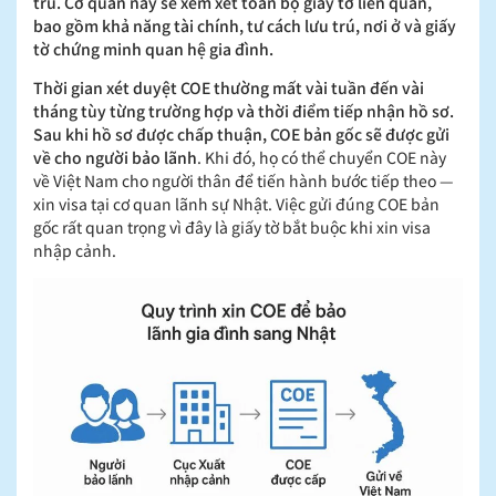
trú. Cơ quan này sẽ xem xét toàn bộ giấy tờ liên quan,
bao gồm khả năng tài chính, tư cách lưu trú, nơi ở và giấy
tờ chứng minh quan hệ gia đình.
Thời gian xét duyệt COE thường mất vài tuần đến vài
tháng tùy từng trường hợp và thời điểm tiếp nhận hồ sơ.
Sau khi hồ sơ được chấp thuận, COE bản gốc sẽ được gửi
về cho người bảo lãnh
. Khi đó, họ có thể chuyển COE này
về Việt Nam cho người thân để tiến hành bước tiếp theo —
xin visa tại cơ quan lãnh sự Nhật. Việc gửi đúng COE bản
gốc rất quan trọng vì đây là giấy tờ bắt buộc khi xin visa
nhập cảnh.