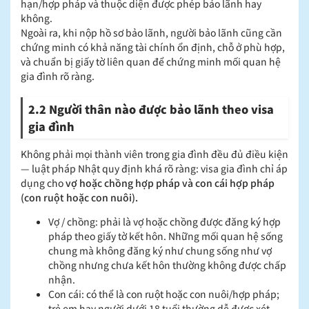
hạn/hợp pháp và thuộc diện được phép bảo lãnh hay
không.
Ngoài ra, khi nộp hồ sơ bảo lãnh, người bảo lãnh cũng cần
chứng minh có khả năng tài chính ổn định, chỗ ở phù hợp,
và chuẩn bị giấy tờ liên quan để chứng minh mối quan hệ
gia đình rõ ràng.
2.2 Người thân nào được bảo lãnh theo visa
gia đình
Không phải mọi thành viên trong gia đình đều đủ điều kiện
— luật pháp Nhật quy định khá rõ ràng: visa gia đình chỉ áp
dụng cho
vợ hoặc chồng hợp pháp và con cái hợp pháp
(con ruột hoặc con nuôi).
Vợ / chồng: phải là vợ hoặc chồng được đăng ký hợp
pháp theo giấy tờ kết hôn. Những mối quan hệ sống
chung mà không đăng ký như chung sống như vợ
chồng nhưng chưa kết hôn thường không được chấp
nhận.
Con cái: có thể là con ruột hoặc con nuôi/hợp pháp;
trẻ em hay người dưới 18 tuổi thường dễ được xét