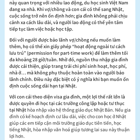
này quan trọng với nhiều lao động, du học sinh Việt Nam
đang xa nhà. Khi vợ/chồng và con cái có thể sang Nhật,
cuộc sống trở nên ổn định hơn; gia đình không phải chịu
cảnh xa cách lâu dài, và người lao động có thể yên tâm
tiếp tục làm việc hoặc học tập.
Đối với người được bảo lãnh vợ/chồng nếu muốn làm
thêm, họ có thể xin giấy phép “hoạt động ngoài tư cách
lưu trú” (permission for part-time work) để làm thêm tối
đa khoảng 28 giờ/tuần. Nhờ đó, nguồn thu nhập gia đình
được cải thiện, giúp trang trải chi phí sinh hoạt, học phí,
nhà ở… mà không phụ thuộc hoàn toàn vào người bảo
lãnh chính. Điều này đặc biệt có ý nghĩa khi bạn muốn ổn
định cuộc sống dài hạn tại Nhật.
Với con cái theo diện visa gia đình, một lợi thế rất lớn là
được quyền đi học tại các trường công lập hoặc tư thục
tại Nhật
hòa nhập vào hệ thống giáo dục Nhật Bản. Nếu gia
đình có kế hoạch định cư lâu dài, việc cho con học ở Nhật
giúp các em tiếp cận môi trường giáo dục tiên tiến, học
tiếng Nhật, hòa nhập văn hoá giúp tương lai sau này thuận
lợi hơn.