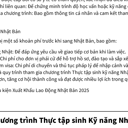
hỉ liên quan: Để chứng minh trình độ học vấn hoặc kỹ năn
a chương trình: Bao gồm thông tin cá nhân và cam kết tha
h Nhật Bản
bị một số khoản phí trước khi sang Nhật Bản, bao gồm:
g Nhật: Để đáp ứng yêu cầu về giao tiếp cơ bản khi làm việc.
 Chi phí cho đơn vị phái cử để hỗ trợ hồ sơ, đào tạo và sắp x
m visa: Chi phí di chuyển và thủ tục pháp lý để nhập cảnh v
và quy trình tham gia chương trình Thực tập sinh kỹ năng Nh
n, tăng cơ hội thành công và đạt được nhiều lợi ích trong qu
u kiện Xuất Khẩu Lao Động Nhật Bản 2025
chương trình Thực tập sinh Kỹ năng N