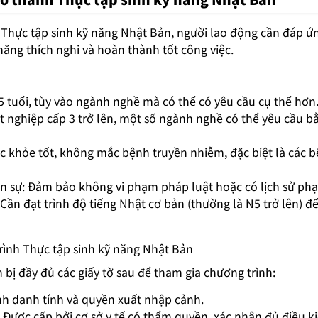
 Thực tập sinh kỹ năng Nhật Bản, người lao động cần đáp ứ
ng thích nghi và hoàn thành tốt công việc.
n
5 tuổi, tùy vào ngành nghề mà có thể có yêu cầu cụ thể hơn
ốt nghiệp cấp 3 trở lên, một số ngành nghề có thể yêu cầu 
ức khỏe tốt, không mắc bệnh truyền nhiễm, đặc biệt là các 
ền sự: Đảm bảo không vi phạm pháp luật hoặc có lịch sử phạ
 Cần đạt trình độ tiếng Nhật cơ bản (thường là N5 trở lên) để
rình Thực tập sinh kỹ năng Nhật Bản
bị đầy đủ các giấy tờ sau để tham gia chương trình:
h danh tính và quyền xuất nhập cảnh.
 Được cấp bởi cơ sở y tế có thẩm quyền, xác nhận đủ điều k