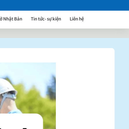
 ở Nhật Bản
Tin tức- sự kiện
Liên hệ