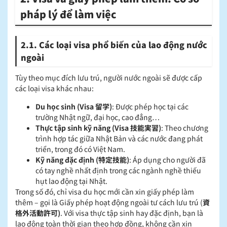
pháp lý để làm việc
2.1. Các loại visa phổ biến của lao động nước
ngoài
Tùy theo mục đích lưu trú, người nước ngoài sẽ được cấp
các loại visa khác nhau:
Du học sinh (Visa 留学)
: Được phép học tại các
trường Nhật ngữ, đại học, cao đẳng…
Thực tập sinh kỹ năng (Visa 技能実習)
: Theo chương
trình hợp tác giữa Nhật Bản và các nước đang phát
triển, trong đó có Việt Nam.
Kỹ năng đặc định (特定技能)
: Áp dụng cho người đã
có tay nghề nhất định trong các ngành nghề thiếu
hụt lao động tại Nhật.
Trong số đó, chỉ visa du học mới cần xin giấy phép làm
thêm – gọi là Giấy phép hoạt động ngoài tư cách lưu trú (
資
格外活動許可)
. Với visa thực tập sinh hay đặc định, bạn là
lao động toàn thời gian theo hợp đồng, không cần xin