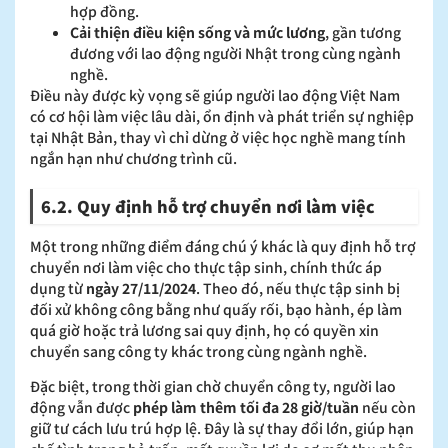
hợp đồng.
Cải thiện điều kiện sống và mức lương
, gần tương
đương với lao động người Nhật trong cùng ngành
nghề.
Điều này được kỳ vọng sẽ giúp người lao động Việt Nam
có cơ hội làm việc lâu dài, ổn định và phát triển sự nghiệp
tại Nhật Bản, thay vì chỉ dừng ở việc học nghề mang tính
ngắn hạn như chương trình cũ.
6.2. Quy định hỗ trợ chuyển nơi làm việc
Một trong những điểm đáng chú ý khác là quy định hỗ trợ
chuyển nơi làm việc cho thực tập sinh, chính thức áp
dụng từ
ngày 27/11/2024
. Theo đó, nếu thực tập sinh bị
đối xử không công bằng như quấy rối, bạo hành, ép làm
quá giờ hoặc trả lương sai quy định, họ có quyền xin
chuyển sang công ty khác trong cùng ngành nghề.
Đặc biệt, trong thời gian chờ chuyển công ty, người lao
động vẫn được
phép làm thêm tối đa 28 giờ/tuần
nếu còn
giữ tư cách lưu trú hợp lệ. Đây là sự thay đổi lớn, giúp hạn