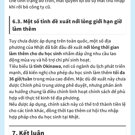
chế tình trạng bỏ trốn, mất quyền lợi do sợ mất thu nhập
khi rời bỏ công ty cũ.
6.3. Một số tỉnh đề xuất nới lỏng giới hạn giờ
làm thêm
Tuy chưa được áp dụng trên toàn quốc, một số địa
phương của Nhật đã bắt đầu đề xuất
nới lỏng thời gian
làm thêm cho du học sinh
nhằm đáp ứng nhu cầu lao
động mùa vụ và hỗ trợ chi phí sinh hoạt.
Tiêu biểu là
tỉnh Okinawa
, nơi có ngành du lịch phát triển
mạnh, đã kiến nghị cho phép du học sinh làm thêm
tối đa
36 giờ/tuần
trong mùa cao điểm. Mặc dù đề xuất này chưa
được Chính phủ trung ương phê duyệt, nhưng phản ánh
xu hướng chung là điều chỉnh linh hoạt chính sách để phù
hợp với thực tế kinh tế địa phương.
Nếu được áp dụng, chính sách này có thể trở thành tiền lệ
cho các tỉnh khác, đồng thời tạo thêm cơ hội thu nhập
hợp pháp cho du học sinh tại Nhật.
7. Kết luận