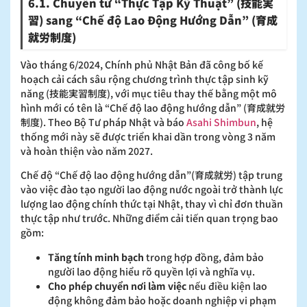
6.1. Chuyển từ “Thực Tập Kỹ Thuật” (技能実
習) sang “Chế độ Lao Động Hướng Dẫn” (育成
就労制度)
Vào tháng 6/2024, Chính phủ Nhật Bản đã công bố kế
hoạch cải cách sâu rộng chương trình thực tập sinh kỹ
năng (技能実習制度), với mục tiêu thay thế bằng một mô
hình mới có tên là “Chế độ lao động hướng dẫn” (育成就労
制度). Theo Bộ Tư pháp Nhật và báo
Asahi Shimbun
, hệ
thống mới này sẽ được triển khai dần trong vòng 3 năm
và hoàn thiện vào năm 2027.
Chế độ “Chế độ lao động hướng dẫn”(育成就労) tập trung
vào việc đào tạo người lao động nước ngoài trở thành lực
lượng lao động chính thức tại Nhật, thay vì chỉ đơn thuần
thực tập như trước. Những điểm cải tiến quan trọng bao
gồm:
Tăng tính minh bạch
trong hợp đồng, đảm bảo
người lao động hiểu rõ quyền lợi và nghĩa vụ.
Cho phép chuyển nơi làm việc
nếu điều kiện lao
động không đảm bảo hoặc doanh nghiệp vi phạm