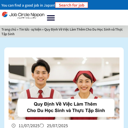
Search for job
You can find a good job in Japan!
Trang chủ
Về chúng tôi
Tại sao nên làm việc ở Nhật Bản?
Làm thế nào để làm việc ở Nhật Bản
Tin tức- sự kiện
Liên hệ
Trang chủ
»
Tin tức- sự kiện
»
Quy Định Về Việc Làm Thêm Cho Du Học Sinh và Thực
Tập Sinh
11/07/2025
25/07/2025