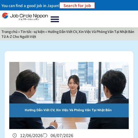
Search for job
You can find a good job in Japan!
Trang chủ
Về chúng tôi
Tại sao nên làm việc ở Nhật Bản?
Làm thế nào để làm việc ở Nhật Bản
Tin tức- sự kiện
Liên hệ
Trang chủ
»
Tin tức- sự kiện
»
Hướng Dẫn Viết CV, Xin Việc Và Phỏng Vấn Tại Nhật Bản
Từ A-Z Cho Người Việt
12/06/2026
06/07/2026