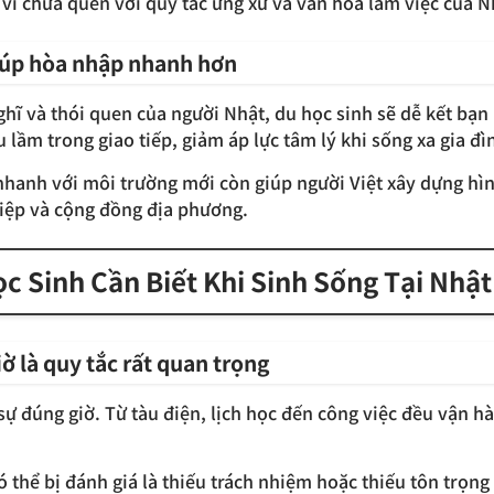
 vì chưa quen với quy tắc ứng xử và văn hóa làm việc của N
iúp hòa nhập nhanh hơn
ghĩ và thói quen của người Nhật, du học sinh sẽ dễ kết bạn
 lầm trong giao tiếp, giảm áp lực tâm lý khi sống xa gia đì
i nhanh với môi trường mới còn giúp người Việt xây dựng hì
iệp và cộng đồng địa phương.
ọc Sinh Cần Biết Khi Sinh Sống Tại Nhật
ờ là quy tắc rất quan trọng
sự đúng giờ. Từ tàu điện, lịch học đến công việc đều vận 
có thể bị đánh giá là thiếu trách nhiệm hoặc thiếu tôn trọng