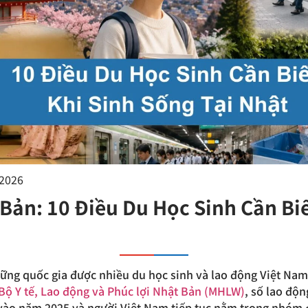
/2026
Bản: 10 Điều Du Học Sinh Cần Biế
t
ững quốc gia được nhiều du học sinh và lao động Việt Nam
Bộ Y tế, Lao động và Phúc lợi Nhật Bản (MHLW)
, số lao độ
 vào năm 2025 và người Việt Nam tiếp tục nằm trong nhóm