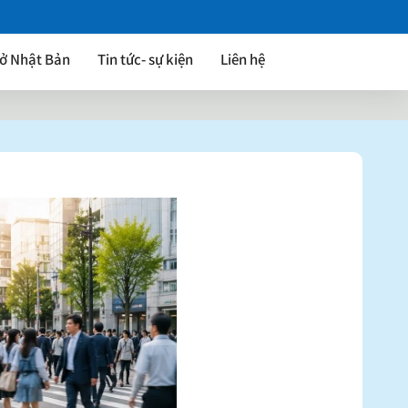
 ở Nhật Bản
Tin tức- sự kiện
Liên hệ