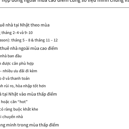
huê nhà tại Nhật theo mùa
 tháng 2–4 và 9–10
ason): tháng 5 – 8 & tháng 11 – 12
ng thuê nhà ngoài mùa cao điểm
ê nhà ban đầu
ọn được căn phù hợp
– nhiều ưu đãi đi kèm
ào ở và thanh toán
nh rủi ro, hòa nhập tốt hơn
hà tại Nhật vào mùa thấp điểm
i hoặc căn “hot”
 có ràng buộc khắt khe
hi chuyển nhà
ông minh trong mùa thấp điểm