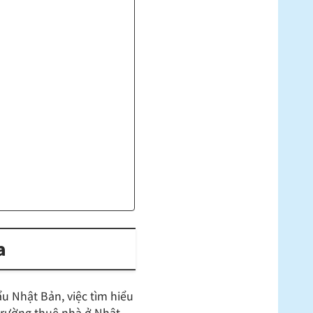
a
ẩu Nhật Bản, việc tìm hiểu
ị trường thuê nhà ở Nhật