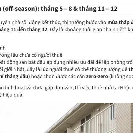
(off-season): tháng 5 – 8 & tháng 11 – 12
uyển nhà sôi động kết thúc, thị trường bước vào
mùa thấp 
háng 11 đến tháng 12
. Đây là khoảng thời gian “hạ nhiệt” kh
ạnh
trống lâu chưa có người thuê
bất động sản bắt đầu áp dụng nhiều ưu đãi để lấp phòng tr
 giới Nhật, đây là lúc người thuê có thể thương lượng để
t
hí tháng đầu)
hoặc chọn được các căn
zero-zero
(không cọc
an linh hoạt và chưa gấp dọn vào, thì việc thuê nhà tại Nhậ
kỳ hiệu quả.