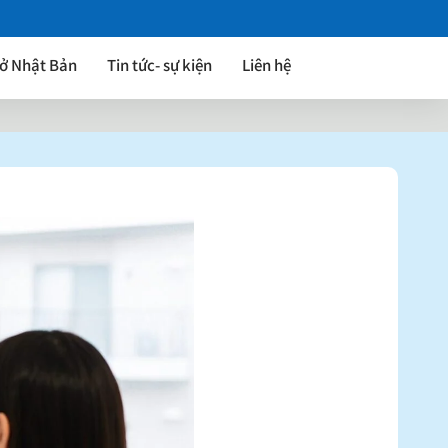
 ở Nhật Bản
Tin tức- sự kiện
Liên hệ