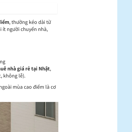
điểm
, thường kéo dài từ
i ít người chuyển nhà,
ống
huê nhà giá rẻ tại Nhật
,
, không lễ).
t ngoài mùa cao điểm là cơ