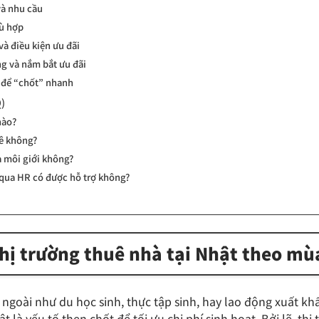
và nhu cầu
hù hợp
và điều kiện ưu đãi
g và nắm bắt ưu đãi
ủ để “chốt” nhanh
Q)
nào?
uê không?
a môi giới không?
n qua HR có được hỗ trợ không?
thị trường thuê nhà tại Nhật theo mù
ngoài như du học sinh, thực tập sinh, hay lao động xuất kh
t là yếu tố then chốt để tối ưu chi phí sinh hoạt. Bởi lẽ, th