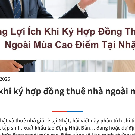
/2025
 khi ký hợp đồng thuê nhà ngoài
hật và thuê nhà giá rẻ tại Nhật, bài viết này phân tích chi 
c tập sinh, xuất khẩu lao động Nhật Bản… đang hoặc dự địn
ý hợp đồng ngoài mùa cao điểm cùng số liệu minh chứng và