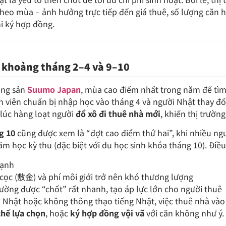
heo mùa – ảnh hưởng trực tiếp đến giá thuê, số lượng căn 
hi ký hợp đồng.
 khoảng tháng 2–4 và 9–10
ộng sản
Suumo Japan
, mùa cao điểm nhất trong năm để tìm
inh viên chuẩn bị nhập học vào tháng 4 và người Nhật thay đổ
 lúc hàng loạt người
đổ xô đi thuê nhà mới
, khiến thị trườn
g 10
cũng được xem là “đợt cao điểm thứ hai”, khi nhiều ngư
m học kỳ thu (đặc biệt với du học sinh khóa tháng 10). Điều
mạnh
 cọc (敷金) và phí môi giới trở nên khó thương lượng
ường được “chốt” rất nhanh, tạo áp lực lớn cho người thuê
 Nhật hoặc không thông thạo tiếng Nhật, việc thuê nhà và
chế lựa chọn
, hoặc
ký hợp đồng vội vã
với căn không như ý.