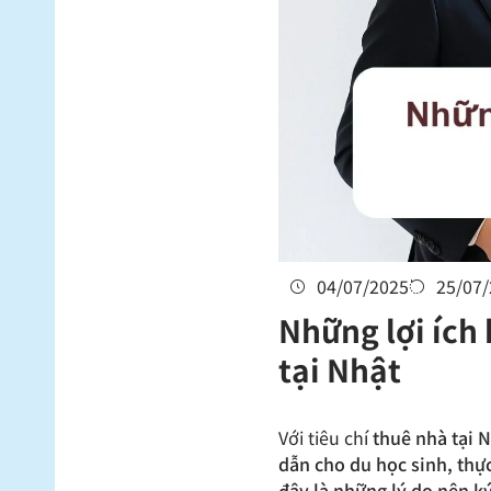
04/07/2025
25/07
Những lợi ích
tại Nhật
Với tiêu chí
thuê nhà tại N
dẫn cho du học sinh, thự
đây là những lý do nên k