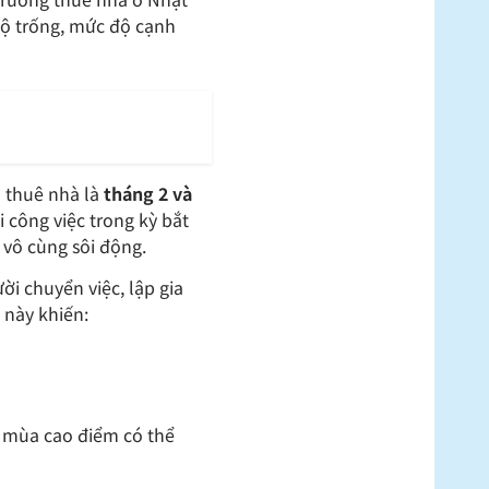
hộ trống, mức độ cạnh
 thuê nhà là
tháng 2 và
i công việc trong kỳ bắt
g vô cùng sôi động.
ời chuyển việc, lập gia
 này khiến:
o mùa cao điểm có thể