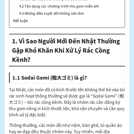
4.2 Tận dụng các chương trình thu gom miễn phí
4.3 Những điều tuyệt đối không nên làm
Kết luận
1. Vì Sao Người Mới Đến Nhật Thường
Gặp Khó Khăn Khi Xử Lý Rác Cồng
Kềnh?
1.1 Sodai Go
mi (粗大ゴミ)
là gì?
Tại Nhật, các món đồ có kích thước lớn không thể bỏ vào túi
rác sinh hoạt thông thường sẽ được gọi là “Sodai Gomi” (粗
大ゴミ) – tức rác cồng kềnh. Đây là nhóm rác cần đăng ký
thu gom riêng vì kích thước lớn, khó vận chuyển và cần quy
trình xử lý đặc biệt.
Thông thường, các món đồ như nệm, bàn ghế, tủ quần áo
hay xe đạp đều thuộc nhóm này. Tuy nhiên, mỗi địa