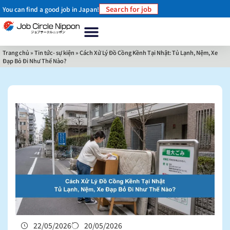
Search for job
You can find a good job in Japan!
Trang chủ
Về chúng tôi
Tại sao nên làm việc ở Nhật Bản?
Làm thế nào để làm việc ở Nhật Bản
Tin tức- sự kiện
Liên hệ
Trang chủ
»
Tin tức- sự kiện
»
Cách Xử Lý Đồ Cồng Kềnh Tại Nhật: Tủ Lạnh, Nệm, Xe
Đạp Bỏ Đi Như Thế Nào?
22/05/2026
20/05/2026